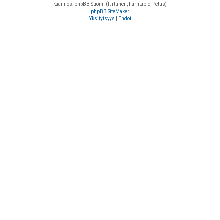
Käännös: phpBB Suomi (lurttinen, harritapio, Pettis)
phpBB SiteMaker
Yksityisyys
|
Ehdot