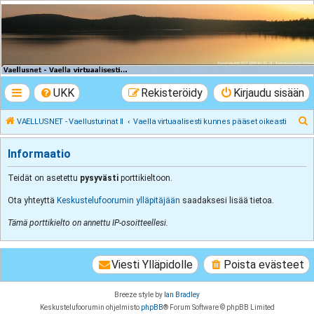
VAELLUSNET -
Vaellusturinat II
Keskustelua vaeltamisesta ja Lapista
UKK
Rekisteröidy
Kirjaudu sisään
E
VAELLUSNET - Vaellusturinat II
Vaella virtuaalisesti kunnes pääset oikeasti
t
Informaatio
s
i
Teidät on asetettu
pysyvästi
porttikieltoon.
Ota yhteyttä
Keskustelufoorumin ylläpitäjään
saadaksesi lisää tietoa.
Tämä porttikielto on annettu IP-osoitteellesi.
Viesti Ylläpidolle
Poista evästeet
Breeze style by
Ian Bradley
Keskustelufoorumin ohjelmisto
phpBB
® Forum Software © phpBB Limited