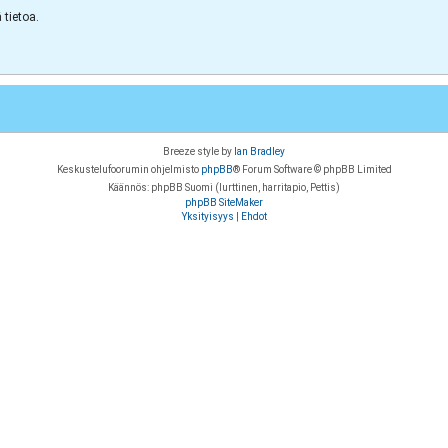
tietoa.
Breeze style by
Ian Bradley
Keskustelufoorumin ohjelmisto
phpBB
® Forum Software © phpBB Limited
Käännös: phpBB Suomi (lurttinen, harritapio, Pettis)
phpBB SiteMaker
Yksityisyys
|
Ehdot