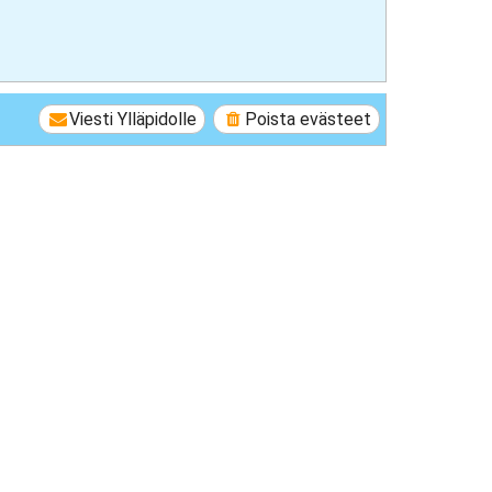
Viesti Ylläpidolle
Poista evästeet