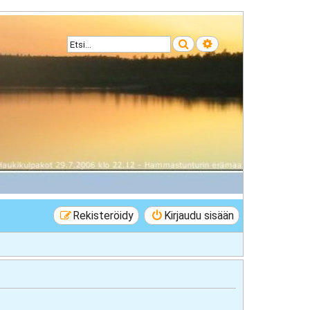
Etsi
Tarkennettu haku
Rekisteröidy
Kirjaudu sisään