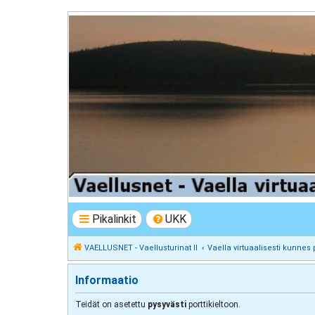
VAELLUSNET - Vaellusturinat II
Keskustelua vaeltamisesta ja Lapista
Pikalinkit
UKK
VAELLUSNET - Vaellusturinat II
Vaella virtuaalisesti kunnes 
Informaatio
Teidät on asetettu
pysyvästi
porttikieltoon.