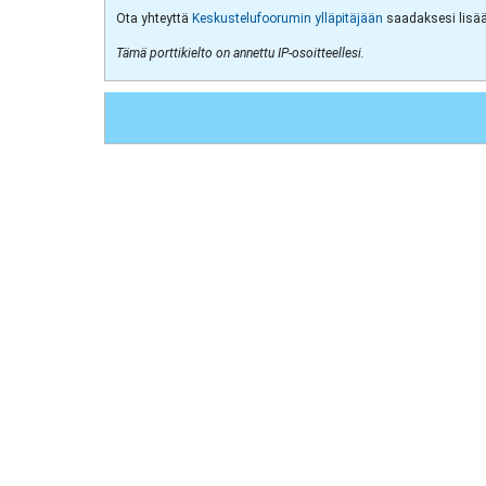
Ota yhteyttä
Keskustelufoorumin ylläpitäjään
saadaksesi lisää 
Tämä porttikielto on annettu IP-osoitteellesi.