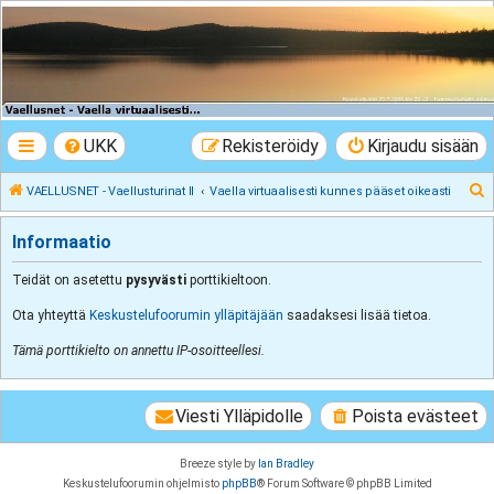
VAELLUSNET -
Vaellusturinat II
Keskustelua vaeltamisesta ja Lapista
UKK
Rekisteröidy
Kirjaudu sisään
E
VAELLUSNET - Vaellusturinat II
Vaella virtuaalisesti kunnes pääset oikeasti
t
Informaatio
s
i
Teidät on asetettu
pysyvästi
porttikieltoon.
Ota yhteyttä
Keskustelufoorumin ylläpitäjään
saadaksesi lisää tietoa.
Tämä porttikielto on annettu IP-osoitteellesi.
Viesti Ylläpidolle
Poista evästeet
Breeze style by
Ian Bradley
Keskustelufoorumin ohjelmisto
phpBB
® Forum Software © phpBB Limited