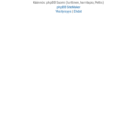
Käännös: phpBB Suomi (lurttinen, harritapio, Pettis)
phpBB SiteMaker
Yksityisyys
|
Ehdot