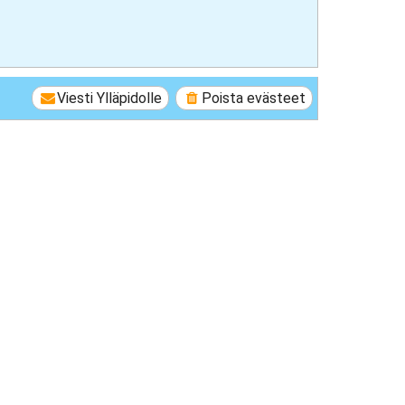
Viesti Ylläpidolle
Poista evästeet