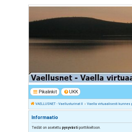
VAELLUSNET - Vaellusturinat II
Keskustelua vaeltamisesta ja Lapista
Pikalinkit
UKK
VAELLUSNET - Vaellusturinat II
Vaella virtuaalisesti kunnes 
Informaatio
Teidät on asetettu
pysyvästi
porttikieltoon.