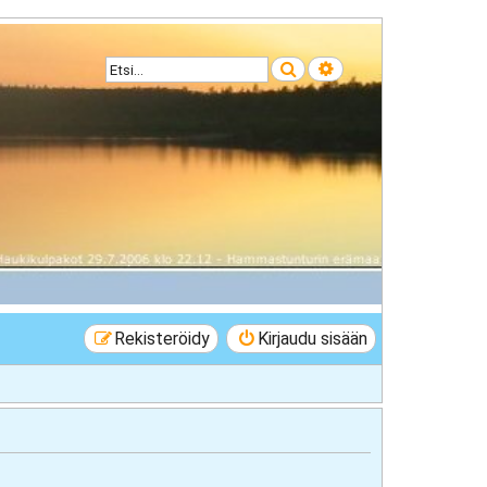
Etsi
Tarkennettu haku
Rekisteröidy
Kirjaudu sisään