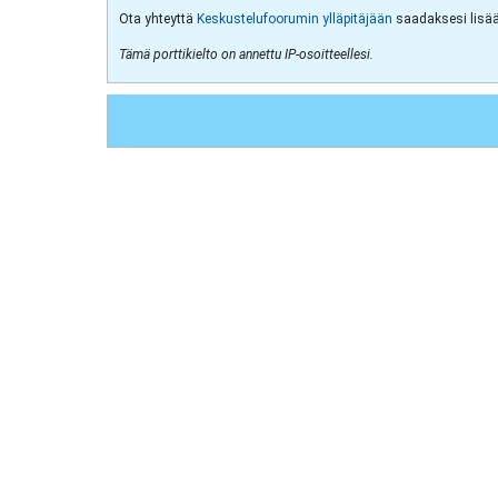
Ota yhteyttä
Keskustelufoorumin ylläpitäjään
saadaksesi lisää 
Tämä porttikielto on annettu IP-osoitteellesi.