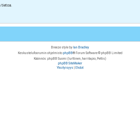
tietoa.
Breeze style by
Ian Bradley
Keskustelufoorumin ohjelmisto
phpBB
® Forum Software © phpBB Limited
Käännös: phpBB Suomi (lurttinen, harritapio, Pettis)
phpBB SiteMaker
Yksityisyys
|
Ehdot