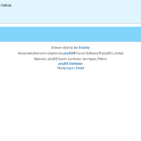
tietoa.
Breeze style by
Ian Bradley
Keskustelufoorumin ohjelmisto
phpBB
® Forum Software © phpBB Limited
Käännös: phpBB Suomi (lurttinen, harritapio, Pettis)
phpBB SiteMaker
Yksityisyys
|
Ehdot