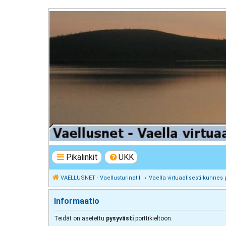
VAELLUSNET - Vaellusturinat II
Keskustelua vaeltamisesta ja Lapista
Pikalinkit
UKK
VAELLUSNET - Vaellusturinat II
Vaella virtuaalisesti kunnes 
Informaatio
Teidät on asetettu
pysyvästi
porttikieltoon.