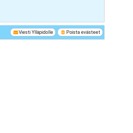
Viesti Ylläpidolle
Poista evästeet