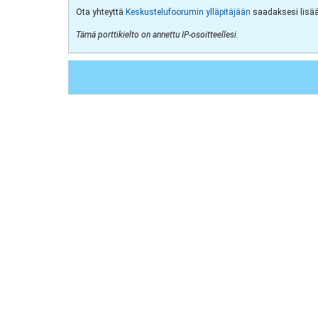
Ota yhteyttä
Keskustelufoorumin ylläpitäjään
saadaksesi lisää 
Tämä porttikielto on annettu IP-osoitteellesi.