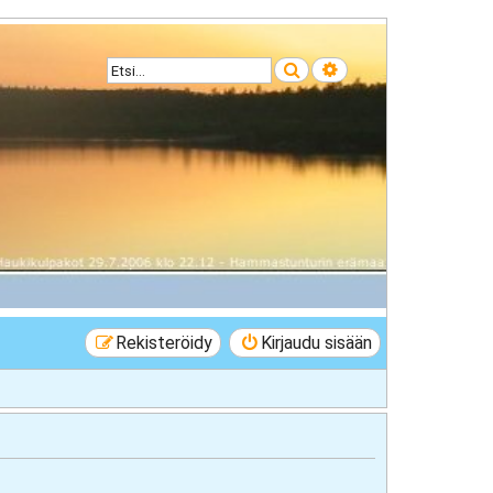
Etsi
Tarkennettu haku
Rekisteröidy
Kirjaudu sisään