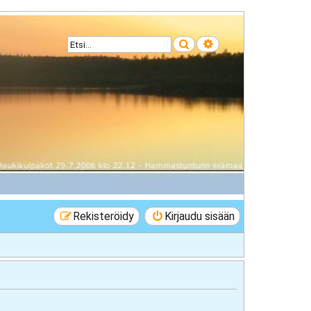
Etsi
Tarkennettu haku
Rekisteröidy
Kirjaudu sisään