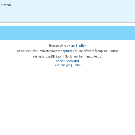
tietoa.
Breeze style by
Ian Bradley
Keskustelufoorumin ohjelmisto
phpBB
® Forum Software © phpBB Limited
Käännös: phpBB Suomi (lurttinen, harritapio, Pettis)
phpBB SiteMaker
Yksityisyys
|
Ehdot