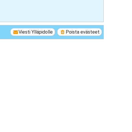
Viesti Ylläpidolle
Poista evästeet