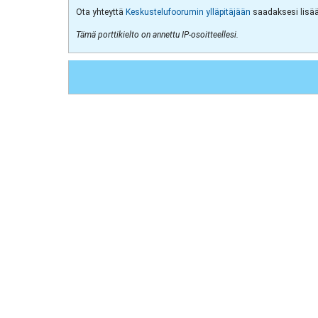
Ota yhteyttä
Keskustelufoorumin ylläpitäjään
saadaksesi lisää 
Tämä porttikielto on annettu IP-osoitteellesi.