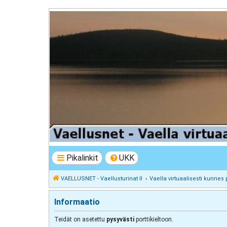
VAELLUSNET - Vaellusturinat II
Keskustelua vaeltamisesta ja Lapista
Pikalinkit
UKK
VAELLUSNET - Vaellusturinat II
Vaella virtuaalisesti kunnes 
Informaatio
Teidät on asetettu
pysyvästi
porttikieltoon.