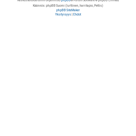
Keskustelufoorumin ohjelmisto
phpBB
® Forum Software © phpBB Limited
Käännös: phpBB Suomi (lurttinen, harritapio, Pettis)
phpBB SiteMaker
Yksityisyys
|
Ehdot