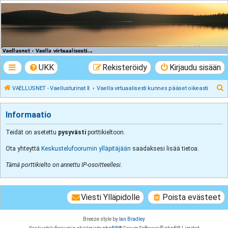
VAELLUSNET -
Vaellusturinat II
Keskustelua vaeltamisesta ja Lapista
UKK
Rekisteröidy
Kirjaudu sisään
E
VAELLUSNET - Vaellusturinat II
Vaella virtuaalisesti kunnes pääset oikeasti
t
s
Informaatio
i
Teidät on asetettu
pysyvästi
porttikieltoon.
Ota yhteyttä
Keskustelufoorumin ylläpitäjään
saadaksesi lisää tietoa.
Tämä porttikielto on annettu IP-osoitteellesi.
Viesti Ylläpidolle
Poista evästeet
Breeze style by
Ian Bradley