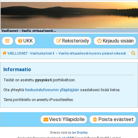
VAELLUSNET -
Vaellusturinat II
Keskustelua vaeltamisesta ja Lapista
UKK
Rekisteröidy
Kirjaudu sisään
E
VAELLUSNET - Vaellusturinat II
Vaella virtuaalisesti kunnes pääset oikeasti
t
s
Informaatio
i
Teidät on asetettu
pysyvästi
porttikieltoon.
Ota yhteyttä
Keskustelufoorumin ylläpitäjään
saadaksesi lisää tietoa.
Tämä porttikielto on annettu IP-osoitteellesi.
Viesti Ylläpidolle
Poista evästeet
Breeze style by
Ian Bradley