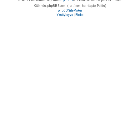
Keskustelufoorumin ohjelmisto
phpBB
® Forum Software © phpBB Limited
Käännös: phpBB Suomi (lurttinen, harritapio, Pettis)
phpBB SiteMaker
Yksityisyys
|
Ehdot