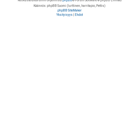
Keskustelufoorumin ohjelmisto
phpBB
® Forum Software © phpBB Limited
Käännös: phpBB Suomi (lurttinen, harritapio, Pettis)
phpBB SiteMaker
Yksityisyys
|
Ehdot