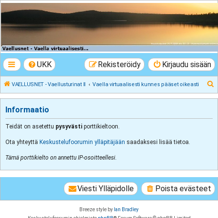
VAELLUSNET -
Vaellusturinat II
Keskustelua vaeltamisesta ja Lapista
UKK
Rekisteröidy
Kirjaudu sisään
E
VAELLUSNET - Vaellusturinat II
Vaella virtuaalisesti kunnes pääset oikeasti
t
s
Informaatio
i
Teidät on asetettu
pysyvästi
porttikieltoon.
Ota yhteyttä
Keskustelufoorumin ylläpitäjään
saadaksesi lisää tietoa.
Tämä porttikielto on annettu IP-osoitteellesi.
Viesti Ylläpidolle
Poista evästeet
Breeze style by
Ian Bradley