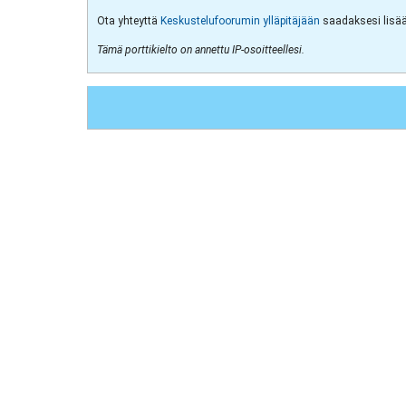
Ota yhteyttä
Keskustelufoorumin ylläpitäjään
saadaksesi lisää 
Tämä porttikielto on annettu IP-osoitteellesi.