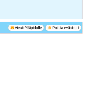
Viesti Ylläpidolle
Poista evästeet