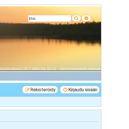
Etsi
Tarkennettu haku
Rekisteröidy
Kirjaudu sisään