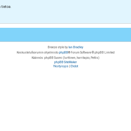
tietoa.
Breeze style by
Ian Bradley
Keskustelufoorumin ohjelmisto
phpBB
® Forum Software © phpBB Limited
Käännös: phpBB Suomi (lurttinen, harritapio, Pettis)
phpBB SiteMaker
Yksityisyys
|
Ehdot