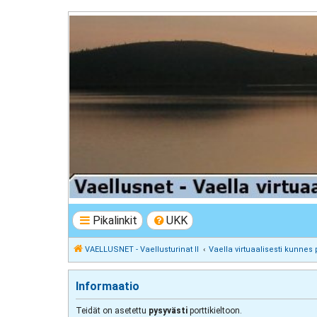
VAELLUSNET - Vaellusturinat II
Keskustelua vaeltamisesta ja Lapista
Pikalinkit
UKK
VAELLUSNET - Vaellusturinat II
Vaella virtuaalisesti kunnes 
Informaatio
Teidät on asetettu
pysyvästi
porttikieltoon.