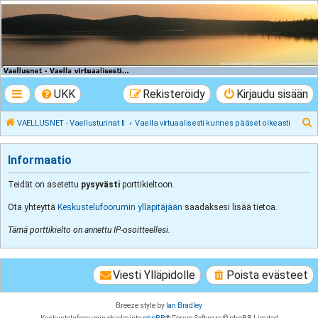
VAELLUSNET -
Vaellusturinat II
Keskustelua vaeltamisesta ja Lapista
UKK
Rekisteröidy
Kirjaudu sisään
E
VAELLUSNET - Vaellusturinat II
Vaella virtuaalisesti kunnes pääset oikeasti
t
s
Informaatio
i
Teidät on asetettu
pysyvästi
porttikieltoon.
Ota yhteyttä
Keskustelufoorumin ylläpitäjään
saadaksesi lisää tietoa.
Tämä porttikielto on annettu IP-osoitteellesi.
Viesti Ylläpidolle
Poista evästeet
Breeze style by
Ian Bradley