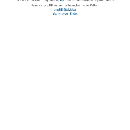
Keskustelufoorumin ohjelmisto
phpBB
® Forum Software © phpBB Limited
Käännös: phpBB Suomi (lurttinen, harritapio, Pettis)
phpBB SiteMaker
Yksityisyys
|
Ehdot