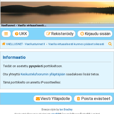
VAELLUSNET -
Vaellusturinat II
Keskustelua vaeltamisesta ja Lapista
UKK
Rekisteröidy
Kirjaudu sisään
E
VAELLUSNET - Vaellusturinat II
Vaella virtuaalisesti kunnes pääset oikeasti
t
s
Informaatio
i
Teidät on asetettu
pysyvästi
porttikieltoon.
Ota yhteyttä
Keskustelufoorumin ylläpitäjään
saadaksesi lisää tietoa.
Tämä porttikielto on annettu IP-osoitteellesi.
Viesti Ylläpidolle
Poista evästeet
Breeze style by
Ian Bradley