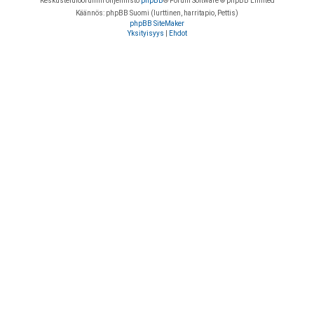
Keskustelufoorumin ohjelmisto
phpBB
® Forum Software © phpBB Limited
Käännös: phpBB Suomi (lurttinen, harritapio, Pettis)
phpBB SiteMaker
Yksityisyys
|
Ehdot