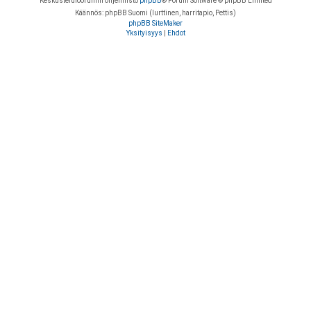
Keskustelufoorumin ohjelmisto
phpBB
® Forum Software © phpBB Limited
Käännös: phpBB Suomi (lurttinen, harritapio, Pettis)
phpBB SiteMaker
Yksityisyys
|
Ehdot