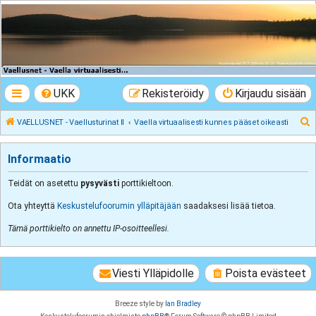
VAELLUSNET -
Vaellusturinat II
Keskustelua vaeltamisesta ja Lapista
UKK
Rekisteröidy
Kirjaudu sisään
E
VAELLUSNET - Vaellusturinat II
Vaella virtuaalisesti kunnes pääset oikeasti
t
s
Informaatio
i
Teidät on asetettu
pysyvästi
porttikieltoon.
Ota yhteyttä
Keskustelufoorumin ylläpitäjään
saadaksesi lisää tietoa.
Tämä porttikielto on annettu IP-osoitteellesi.
Viesti Ylläpidolle
Poista evästeet
Breeze style by
Ian Bradley