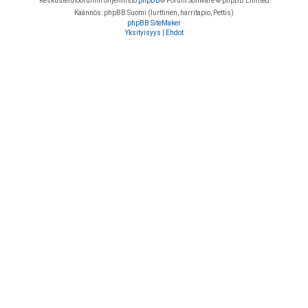
Keskustelufoorumin ohjelmisto
phpBB
® Forum Software © phpBB Limited
Käännös: phpBB Suomi (lurttinen, harritapio, Pettis)
phpBB SiteMaker
Yksityisyys
|
Ehdot