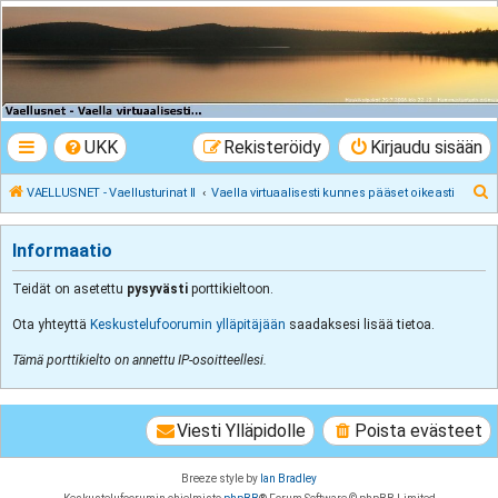
VAELLUSNET -
Vaellusturinat II
Keskustelua vaeltamisesta ja Lapista
UKK
Rekisteröidy
Kirjaudu sisään
E
VAELLUSNET - Vaellusturinat II
Vaella virtuaalisesti kunnes pääset oikeasti
t
s
Informaatio
i
Teidät on asetettu
pysyvästi
porttikieltoon.
Ota yhteyttä
Keskustelufoorumin ylläpitäjään
saadaksesi lisää tietoa.
Tämä porttikielto on annettu IP-osoitteellesi.
Viesti Ylläpidolle
Poista evästeet
Breeze style by
Ian Bradley