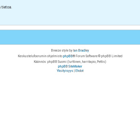
tietoa.
Breeze style by
Ian Bradley
Keskustelufoorumin ohjelmisto
phpBB
® Forum Software © phpBB Limited
Käännös: phpBB Suomi (lurttinen, harritapio, Pettis)
phpBB SiteMaker
Yksityisyys
|
Ehdot