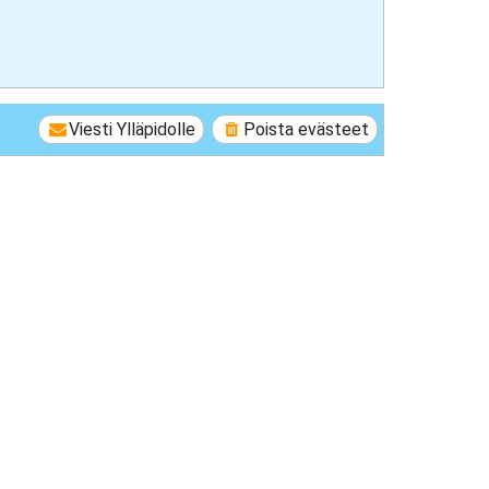
Viesti Ylläpidolle
Poista evästeet