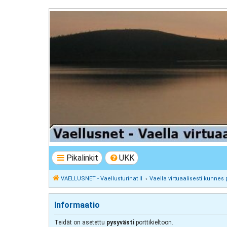
VAELLUSNET - Vaellusturinat II
Keskustelua vaeltamisesta ja Lapista
Pikalinkit
UKK
VAELLUSNET - Vaellusturinat II
Vaella virtuaalisesti kunnes 
Informaatio
Teidät on asetettu
pysyvästi
porttikieltoon.