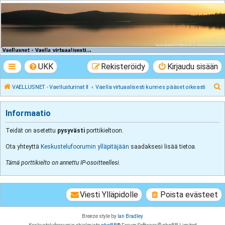
VAELLUSNET -
Vaellusturinat II
Keskustelua vaeltamisesta ja Lapista
UKK
Rekisteröidy
Kirjaudu sisään
E
VAELLUSNET - Vaellusturinat II
Vaella virtuaalisesti kunnes pääset oikeasti
t
s
Informaatio
i
Teidät on asetettu
pysyvästi
porttikieltoon.
Ota yhteyttä
Keskustelufoorumin ylläpitäjään
saadaksesi lisää tietoa.
Tämä porttikielto on annettu IP-osoitteellesi.
Viesti Ylläpidolle
Poista evästeet
Breeze style by
Ian Bradley