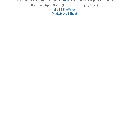
Keskustelufoorumin ohjelmisto
phpBB
® Forum Software © phpBB Limited
Käännös: phpBB Suomi (lurttinen, harritapio, Pettis)
phpBB SiteMaker
Yksityisyys
|
Ehdot