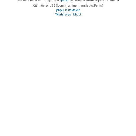
Keskustelufoorumin ohjelmisto
phpBB
® Forum Software © phpBB Limited
Käännös: phpBB Suomi (lurttinen, harritapio, Pettis)
phpBB SiteMaker
Yksityisyys
|
Ehdot