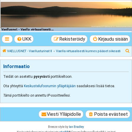
VAELLUSNET -
Vaellusturinat II
Keskustelua vaeltamisesta ja Lapista
UKK
Rekisteröidy
Kirjaudu sisään
E
VAELLUSNET - Vaellusturinat II
Vaella virtuaalisesti kunnes pääset oikeasti
t
s
Informaatio
i
Teidät on asetettu
pysyvästi
porttikieltoon.
Ota yhteyttä
Keskustelufoorumin ylläpitäjään
saadaksesi lisää tietoa.
Tämä porttikielto on annettu IP-osoitteellesi.
Viesti Ylläpidolle
Poista evästeet
Breeze style by
Ian Bradley