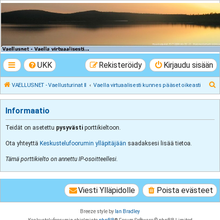
VAELLUSNET -
Vaellusturinat II
Keskustelua vaeltamisesta ja Lapista
UKK
Rekisteröidy
Kirjaudu sisään
E
VAELLUSNET - Vaellusturinat II
Vaella virtuaalisesti kunnes pääset oikeasti
t
s
Informaatio
i
Teidät on asetettu
pysyvästi
porttikieltoon.
Ota yhteyttä
Keskustelufoorumin ylläpitäjään
saadaksesi lisää tietoa.
Tämä porttikielto on annettu IP-osoitteellesi.
Viesti Ylläpidolle
Poista evästeet
Breeze style by
Ian Bradley