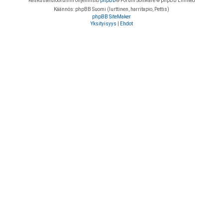
Keskustelufoorumin ohjelmisto
phpBB
® Forum Software © phpBB Limited
Käännös: phpBB Suomi (lurttinen, harritapio, Pettis)
phpBB SiteMaker
Yksityisyys
|
Ehdot