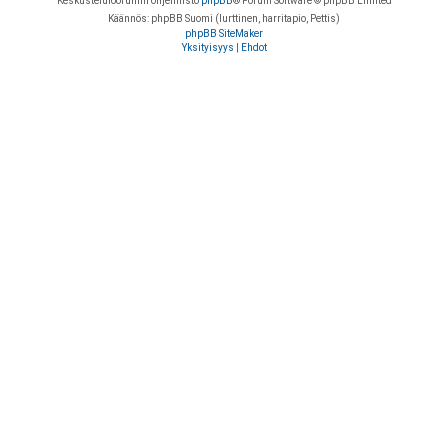
Keskustelufoorumin ohjelmisto
phpBB
® Forum Software © phpBB Limited
Käännös: phpBB Suomi (lurttinen, harritapio, Pettis)
phpBB SiteMaker
Yksityisyys
|
Ehdot