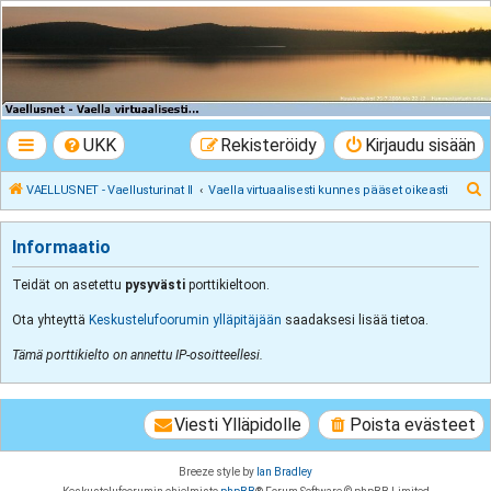
VAELLUSNET -
Vaellusturinat II
Keskustelua vaeltamisesta ja Lapista
UKK
Rekisteröidy
Kirjaudu sisään
E
VAELLUSNET - Vaellusturinat II
Vaella virtuaalisesti kunnes pääset oikeasti
t
s
Informaatio
i
Teidät on asetettu
pysyvästi
porttikieltoon.
Ota yhteyttä
Keskustelufoorumin ylläpitäjään
saadaksesi lisää tietoa.
Tämä porttikielto on annettu IP-osoitteellesi.
Viesti Ylläpidolle
Poista evästeet
Breeze style by
Ian Bradley