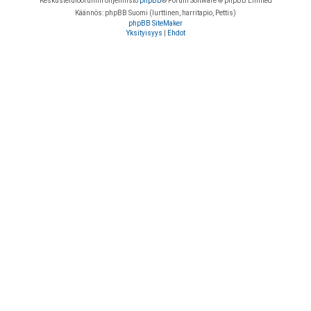
Keskustelufoorumin ohjelmisto
phpBB
® Forum Software © phpBB Limited
Käännös: phpBB Suomi (lurttinen, harritapio, Pettis)
phpBB SiteMaker
Yksityisyys
|
Ehdot