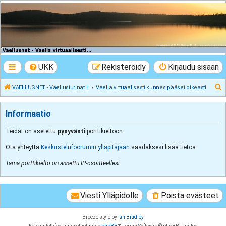
VAELLUSNET -
Vaellusturinat II
Keskustelua vaeltamisesta ja Lapista
UKK
Rekisteröidy
Kirjaudu sisään
E
VAELLUSNET - Vaellusturinat II
Vaella virtuaalisesti kunnes pääset oikeasti
t
s
Informaatio
i
Teidät on asetettu
pysyvästi
porttikieltoon.
Ota yhteyttä
Keskustelufoorumin ylläpitäjään
saadaksesi lisää tietoa.
Tämä porttikielto on annettu IP-osoitteellesi.
Viesti Ylläpidolle
Poista evästeet
Breeze style by
Ian Bradley