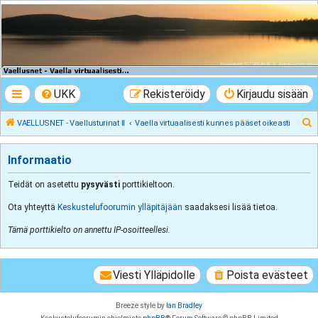
VAELLUSNET -
Vaellusturinat II
Keskustelua vaeltamisesta ja Lapista
UKK
Rekisteröidy
Kirjaudu sisään
E
VAELLUSNET - Vaellusturinat II
Vaella virtuaalisesti kunnes pääset oikeasti
t
s
Informaatio
i
Teidät on asetettu
pysyvästi
porttikieltoon.
Ota yhteyttä
Keskustelufoorumin ylläpitäjään
saadaksesi lisää tietoa.
Tämä porttikielto on annettu IP-osoitteellesi.
Viesti Ylläpidolle
Poista evästeet
Breeze style by
Ian Bradley