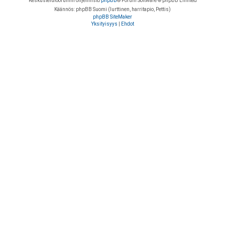
Keskustelufoorumin ohjelmisto
phpBB
® Forum Software © phpBB Limited
Käännös: phpBB Suomi (lurttinen, harritapio, Pettis)
phpBB SiteMaker
Yksityisyys
|
Ehdot