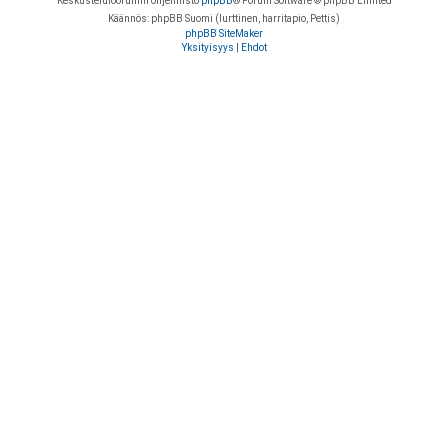
Keskustelufoorumin ohjelmisto
phpBB
® Forum Software © phpBB Limited
Käännös: phpBB Suomi (lurttinen, harritapio, Pettis)
phpBB SiteMaker
Yksityisyys
|
Ehdot