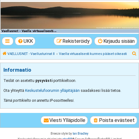
VAELLUSNET -
Vaellusturinat II
Keskustelua vaeltamisesta ja Lapista
UKK
Rekisteröidy
Kirjaudu sisään
E
VAELLUSNET - Vaellusturinat II
Vaella virtuaalisesti kunnes pääset oikeasti
t
s
Informaatio
i
Teidät on asetettu
pysyvästi
porttikieltoon.
Ota yhteyttä
Keskustelufoorumin ylläpitäjään
saadaksesi lisää tietoa.
Tämä porttikielto on annettu IP-osoitteellesi.
Viesti Ylläpidolle
Poista evästeet
Breeze style by
Ian Bradley