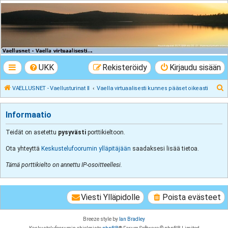
VAELLUSNET -
Vaellusturinat II
Keskustelua vaeltamisesta ja Lapista
UKK
Rekisteröidy
Kirjaudu sisään
E
VAELLUSNET - Vaellusturinat II
Vaella virtuaalisesti kunnes pääset oikeasti
t
s
Informaatio
i
Teidät on asetettu
pysyvästi
porttikieltoon.
Ota yhteyttä
Keskustelufoorumin ylläpitäjään
saadaksesi lisää tietoa.
Tämä porttikielto on annettu IP-osoitteellesi.
Viesti Ylläpidolle
Poista evästeet
Breeze style by
Ian Bradley