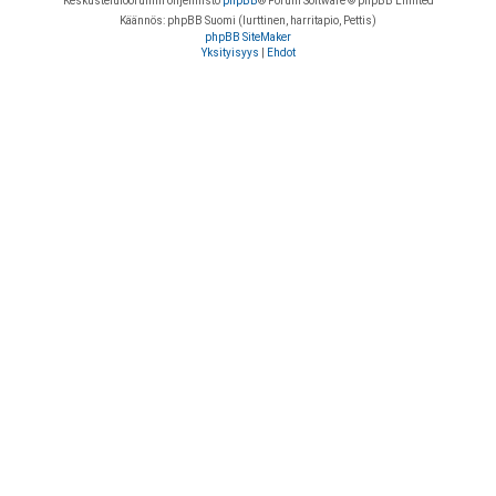
Keskustelufoorumin ohjelmisto
phpBB
® Forum Software © phpBB Limited
Käännös: phpBB Suomi (lurttinen, harritapio, Pettis)
phpBB SiteMaker
Yksityisyys
|
Ehdot