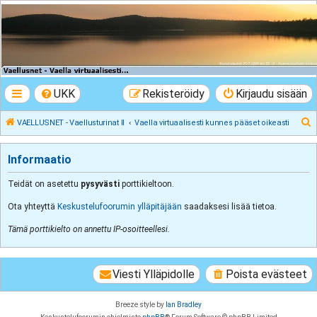
VAELLUSNET -
Vaellusturinat II
Keskustelua vaeltamisesta ja Lapista
UKK
Rekisteröidy
Kirjaudu sisään
E
VAELLUSNET - Vaellusturinat II
Vaella virtuaalisesti kunnes pääset oikeasti
t
s
Informaatio
i
Teidät on asetettu
pysyvästi
porttikieltoon.
Ota yhteyttä
Keskustelufoorumin ylläpitäjään
saadaksesi lisää tietoa.
Tämä porttikielto on annettu IP-osoitteellesi.
Viesti Ylläpidolle
Poista evästeet
Breeze style by
Ian Bradley