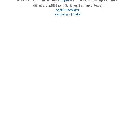
Keskustelufoorumin ohjelmisto
phpBB
® Forum Software © phpBB Limited
Käännös: phpBB Suomi (lurttinen, harritapio, Pettis)
phpBB SiteMaker
Yksityisyys
|
Ehdot