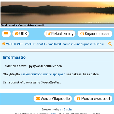
VAELLUSNET -
Vaellusturinat II
Keskustelua vaeltamisesta ja Lapista
UKK
Rekisteröidy
Kirjaudu sisään
E
VAELLUSNET - Vaellusturinat II
Vaella virtuaalisesti kunnes pääset oikeasti
t
s
Informaatio
i
Teidät on asetettu
pysyvästi
porttikieltoon.
Ota yhteyttä
Keskustelufoorumin ylläpitäjään
saadaksesi lisää tietoa.
Tämä porttikielto on annettu IP-osoitteellesi.
Viesti Ylläpidolle
Poista evästeet
Breeze style by
Ian Bradley