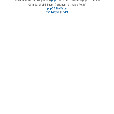
Keskustelufoorumin ohjelmisto
phpBB
® Forum Software © phpBB Limited
Käännös: phpBB Suomi (lurttinen, harritapio, Pettis)
phpBB SiteMaker
Yksityisyys
|
Ehdot