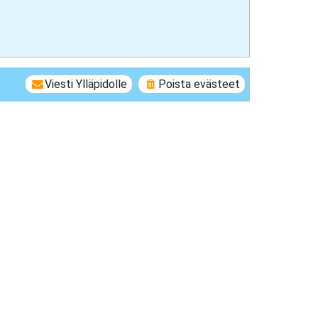
Viesti Ylläpidolle
Poista evästeet