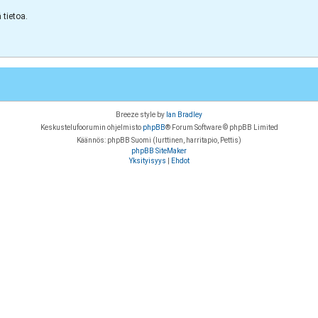
tietoa.
Breeze style by
Ian Bradley
Keskustelufoorumin ohjelmisto
phpBB
® Forum Software © phpBB Limited
Käännös: phpBB Suomi (lurttinen, harritapio, Pettis)
phpBB SiteMaker
Yksityisyys
|
Ehdot