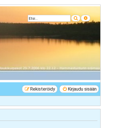
Etsi
Tarkennettu haku
Rekisteröidy
Kirjaudu sisään