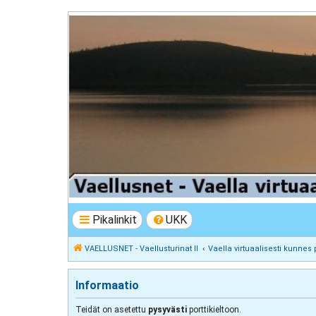
VAELLUSNET - Vaellusturinat II
Keskustelua vaeltamisesta ja Lapista
Pikalinkit
UKK
VAELLUSNET - Vaellusturinat II
Vaella virtuaalisesti kunnes 
Informaatio
Teidät on asetettu
pysyvästi
porttikieltoon.