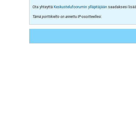
Ota yhteyttä
Keskustelufoorumin ylläpitäjään
saadaksesi lisää 
Tämä porttikielto on annettu IP-osoitteellesi.