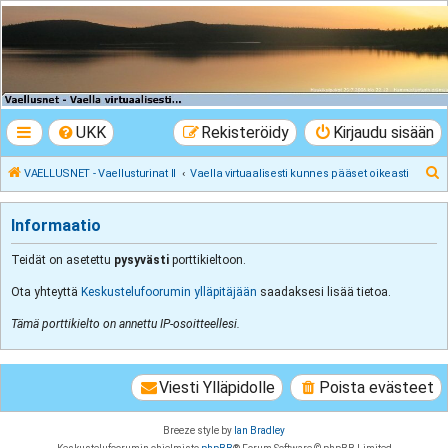
VAELLUSNET -
Vaellusturinat II
Keskustelua vaeltamisesta ja Lapista
UKK
Rekisteröidy
Kirjaudu sisään
E
VAELLUSNET - Vaellusturinat II
Vaella virtuaalisesti kunnes pääset oikeasti
t
s
Informaatio
i
Teidät on asetettu
pysyvästi
porttikieltoon.
Ota yhteyttä
Keskustelufoorumin ylläpitäjään
saadaksesi lisää tietoa.
Tämä porttikielto on annettu IP-osoitteellesi.
Viesti Ylläpidolle
Poista evästeet
Breeze style by
Ian Bradley