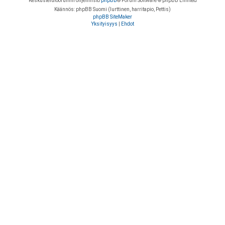
Keskustelufoorumin ohjelmisto
phpBB
® Forum Software © phpBB Limited
Käännös: phpBB Suomi (lurttinen, harritapio, Pettis)
phpBB SiteMaker
Yksityisyys
|
Ehdot