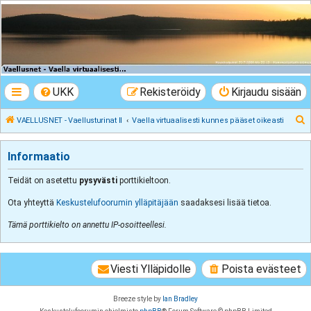
VAELLUSNET -
Vaellusturinat II
Keskustelua vaeltamisesta ja Lapista
UKK
Rekisteröidy
Kirjaudu sisään
E
VAELLUSNET - Vaellusturinat II
Vaella virtuaalisesti kunnes pääset oikeasti
t
s
Informaatio
i
Teidät on asetettu
pysyvästi
porttikieltoon.
Ota yhteyttä
Keskustelufoorumin ylläpitäjään
saadaksesi lisää tietoa.
Tämä porttikielto on annettu IP-osoitteellesi.
Viesti Ylläpidolle
Poista evästeet
Breeze style by
Ian Bradley