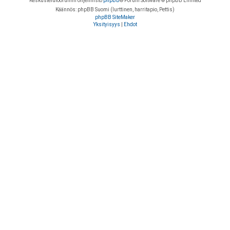
Keskustelufoorumin ohjelmisto
phpBB
® Forum Software © phpBB Limited
Käännös: phpBB Suomi (lurttinen, harritapio, Pettis)
phpBB SiteMaker
Yksityisyys
|
Ehdot