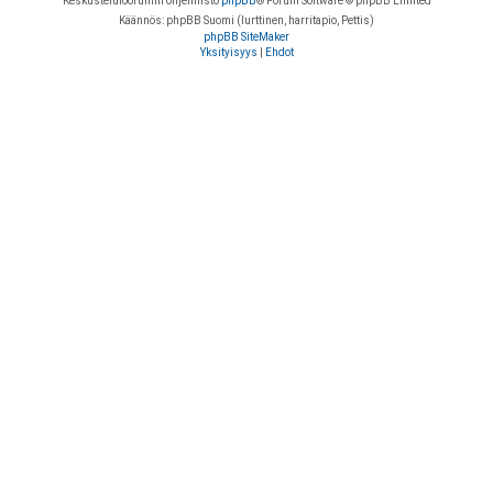
Keskustelufoorumin ohjelmisto
phpBB
® Forum Software © phpBB Limited
Käännös: phpBB Suomi (lurttinen, harritapio, Pettis)
phpBB SiteMaker
Yksityisyys
|
Ehdot