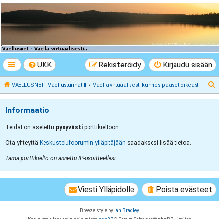
VAELLUSNET -
Vaellusturinat II
Keskustelua vaeltamisesta ja Lapista
UKK
Rekisteröidy
Kirjaudu sisään
E
VAELLUSNET - Vaellusturinat II
Vaella virtuaalisesti kunnes pääset oikeasti
t
s
Informaatio
i
Teidät on asetettu
pysyvästi
porttikieltoon.
Ota yhteyttä
Keskustelufoorumin ylläpitäjään
saadaksesi lisää tietoa.
Tämä porttikielto on annettu IP-osoitteellesi.
Viesti Ylläpidolle
Poista evästeet
Breeze style by
Ian Bradley