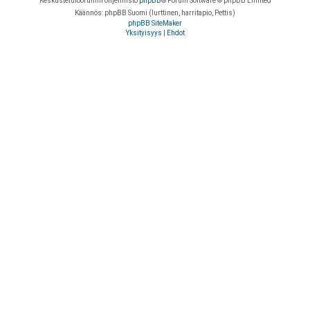
Keskustelufoorumin ohjelmisto
phpBB
® Forum Software © phpBB Limited
Käännös: phpBB Suomi (lurttinen, harritapio, Pettis)
phpBB SiteMaker
Yksityisyys
|
Ehdot