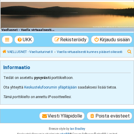
VAELLUSNET -
Vaellusturinat II
Keskustelua vaeltamisesta ja Lapista
UKK
Rekisteröidy
Kirjaudu sisään
E
VAELLUSNET - Vaellusturinat II
Vaella virtuaalisesti kunnes pääset oikeasti
t
s
Informaatio
i
Teidät on asetettu
pysyvästi
porttikieltoon.
Ota yhteyttä
Keskustelufoorumin ylläpitäjään
saadaksesi lisää tietoa.
Tämä porttikielto on annettu IP-osoitteellesi.
Viesti Ylläpidolle
Poista evästeet
Breeze style by
Ian Bradley