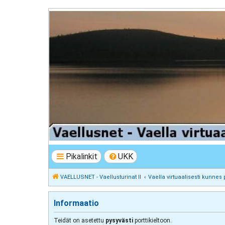
VAELLUSNET - Vaellusturinat II
Keskustelua vaeltamisesta ja Lapista
Pikalinkit
UKK
VAELLUSNET - Vaellusturinat II
Vaella virtuaalisesti kunnes 
Informaatio
Teidät on asetettu
pysyvästi
porttikieltoon.