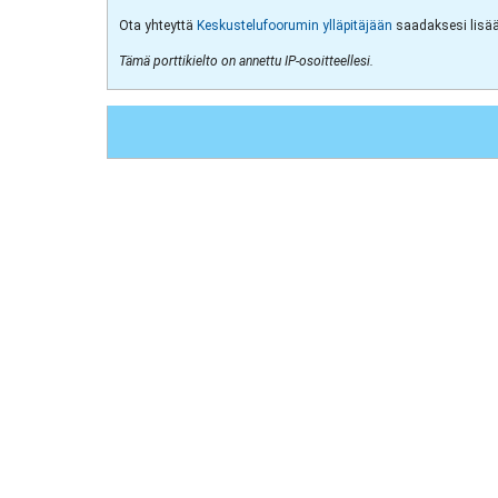
Ota yhteyttä
Keskustelufoorumin ylläpitäjään
saadaksesi lisää 
Tämä porttikielto on annettu IP-osoitteellesi.