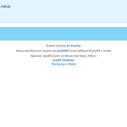
tietoa.
Breeze style by
Ian Bradley
Keskustelufoorumin ohjelmisto
phpBB
® Forum Software © phpBB Limited
Käännös: phpBB Suomi (lurttinen, harritapio, Pettis)
phpBB SiteMaker
Yksityisyys
|
Ehdot