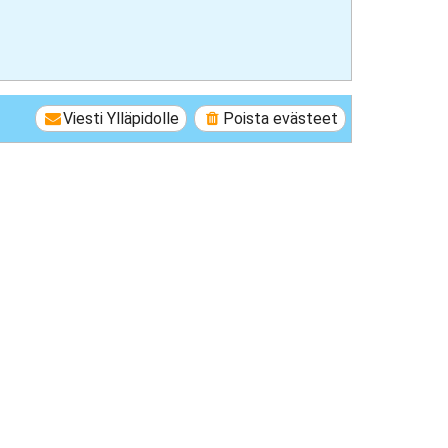
Viesti Ylläpidolle
Poista evästeet