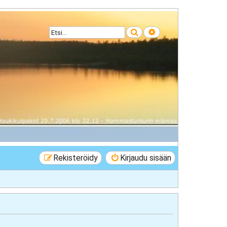
Etsi
Tarkennettu haku
Rekisteröidy
Kirjaudu sisään