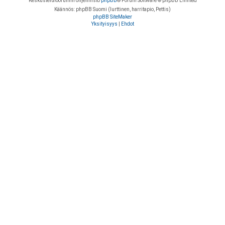
Keskustelufoorumin ohjelmisto
phpBB
® Forum Software © phpBB Limited
Käännös: phpBB Suomi (lurttinen, harritapio, Pettis)
phpBB SiteMaker
Yksityisyys
|
Ehdot