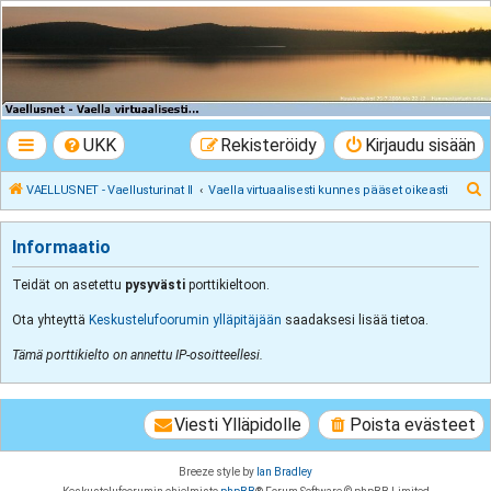
VAELLUSNET -
Vaellusturinat II
Keskustelua vaeltamisesta ja Lapista
UKK
Rekisteröidy
Kirjaudu sisään
E
VAELLUSNET - Vaellusturinat II
Vaella virtuaalisesti kunnes pääset oikeasti
t
s
Informaatio
i
Teidät on asetettu
pysyvästi
porttikieltoon.
Ota yhteyttä
Keskustelufoorumin ylläpitäjään
saadaksesi lisää tietoa.
Tämä porttikielto on annettu IP-osoitteellesi.
Viesti Ylläpidolle
Poista evästeet
Breeze style by
Ian Bradley