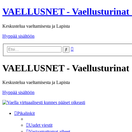
VAELLUSNET - Vaellusturinat 
Keskustelua vaeltamisesta ja Lapista
Hyppää sisältöön
Tarkennettu
Etsi
haku
VAELLUSNET - Vaellusturinat 
Keskustelua vaeltamisesta ja Lapista
Hyppää sisältöön
Pikalinkit
Uudet viestit
Vastaamattomat aiheet