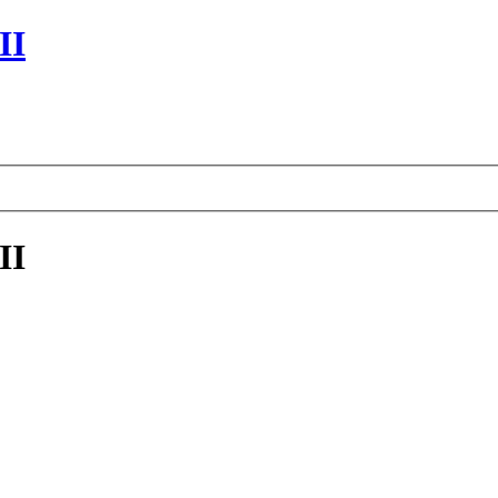
II
II