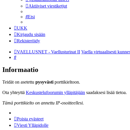
Aktiiviset viestiketjut
Etsi
UKK
Kirjaudu sisään
Rekisteröidy
VAELLUSNET - Vaellusturinat II
Vaella virtuaalisesti kunne
Etsi
Informaatio
Teidät on asetettu
pysyvästi
porttikieltoon.
Ota yhteyttä
Keskustelufoorumin ylläpitäjään
saadaksesi lisää tietoa.
Tämä porttikielto on annettu IP-osoitteellesi.
Poista evästeet
Viesti Ylläpidolle