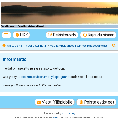
VAELLUSNET -
Vaellusturinat II
Keskustelua vaeltamisesta ja Lapista
UKK
Rekisteröidy
Kirjaudu sisään
E
VAELLUSNET - Vaellusturinat II
Vaella virtuaalisesti kunnes pääset oikeasti
t
s
Informaatio
i
Teidät on asetettu
pysyvästi
porttikieltoon.
Ota yhteyttä
Keskustelufoorumin ylläpitäjään
saadaksesi lisää tietoa.
Tämä porttikielto on annettu IP-osoitteellesi.
Viesti Ylläpidolle
Poista evästeet
Breeze style by
Ian Bradley