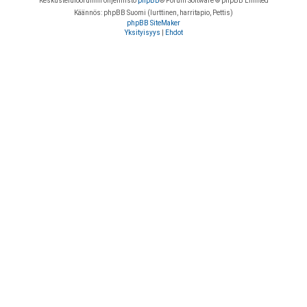
Keskustelufoorumin ohjelmisto
phpBB
® Forum Software © phpBB Limited
Käännös: phpBB Suomi (lurttinen, harritapio, Pettis)
phpBB SiteMaker
Yksityisyys
|
Ehdot