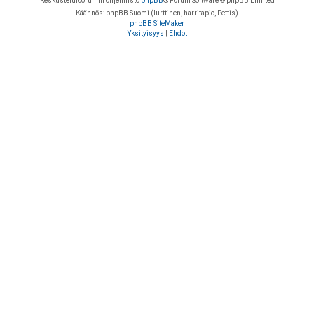
Keskustelufoorumin ohjelmisto
phpBB
® Forum Software © phpBB Limited
Käännös: phpBB Suomi (lurttinen, harritapio, Pettis)
phpBB SiteMaker
Yksityisyys
|
Ehdot