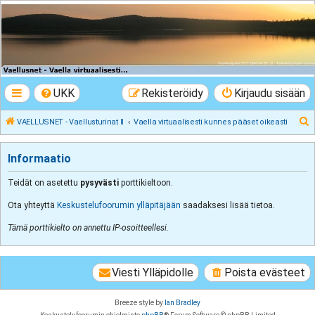
VAELLUSNET -
Vaellusturinat II
Keskustelua vaeltamisesta ja Lapista
UKK
Rekisteröidy
Kirjaudu sisään
E
VAELLUSNET - Vaellusturinat II
Vaella virtuaalisesti kunnes pääset oikeasti
t
s
Informaatio
i
Teidät on asetettu
pysyvästi
porttikieltoon.
Ota yhteyttä
Keskustelufoorumin ylläpitäjään
saadaksesi lisää tietoa.
Tämä porttikielto on annettu IP-osoitteellesi.
Viesti Ylläpidolle
Poista evästeet
Breeze style by
Ian Bradley