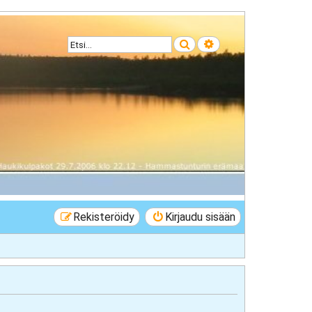
Etsi
Tarkennettu haku
Rekisteröidy
Kirjaudu sisään