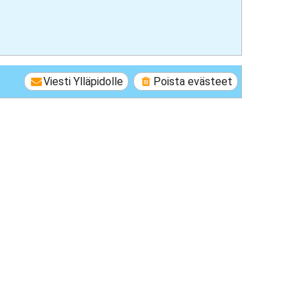
Viesti Ylläpidolle
Poista evästeet