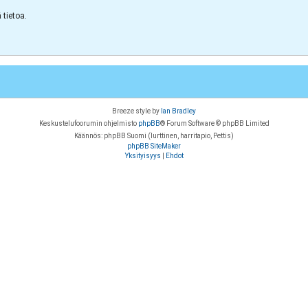
tietoa.
Breeze style by
Ian Bradley
Keskustelufoorumin ohjelmisto
phpBB
® Forum Software © phpBB Limited
Käännös: phpBB Suomi (lurttinen, harritapio, Pettis)
phpBB SiteMaker
Yksityisyys
|
Ehdot