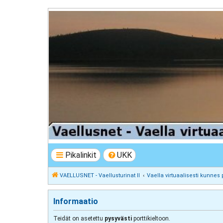
VAELLUSNET - Vaellusturinat II
Keskustelua vaeltamisesta ja Lapista
Pikalinkit
UKK
VAELLUSNET - Vaellusturinat II
Vaella virtuaalisesti kunnes 
Informaatio
Teidät on asetettu
pysyvästi
porttikieltoon.