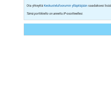
Ota yhteyttä
Keskustelufoorumin ylläpitäjään
saadaksesi lisää 
Tämä porttikielto on annettu IP-osoitteellesi.