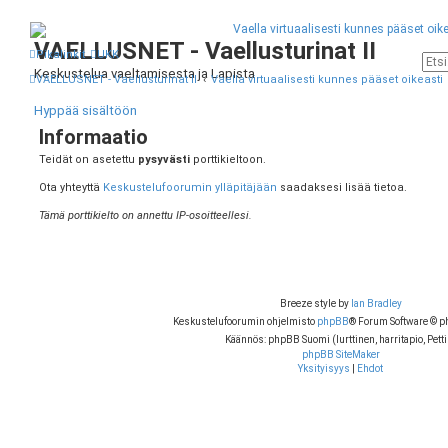
VAELLUSNET - Vaellusturinat II
Pikalinkit
UKK
Keskustelua vaeltamisesta ja Lapista
VAELLUSNET - Vaellusturinat II
Vaella virtuaalisesti kunnes pääset oikeasti
Hyppää sisältöön
Informaatio
Teidät on asetettu
pysyvästi
porttikieltoon.
Ota yhteyttä
Keskustelufoorumin ylläpitäjään
saadaksesi lisää tietoa.
Tämä porttikielto on annettu IP-osoitteellesi.
Breeze style by
Ian Bradley
Keskustelufoorumin ohjelmisto
phpBB
® Forum Software © 
Käännös: phpBB Suomi (lurttinen, harritapio, Petti
phpBB SiteMaker
Yksityisyys
|
Ehdot