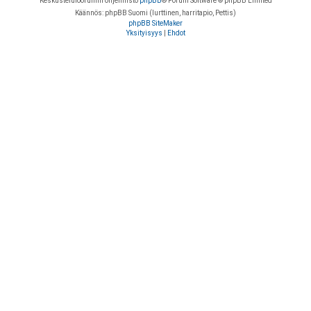
Keskustelufoorumin ohjelmisto
phpBB
® Forum Software © phpBB Limited
Käännös: phpBB Suomi (lurttinen, harritapio, Pettis)
phpBB SiteMaker
Yksityisyys
|
Ehdot