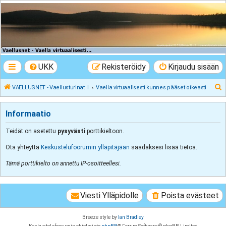
VAELLUSNET -
Vaellusturinat II
Keskustelua vaeltamisesta ja Lapista
UKK
Rekisteröidy
Kirjaudu sisään
E
VAELLUSNET - Vaellusturinat II
Vaella virtuaalisesti kunnes pääset oikeasti
t
s
Informaatio
i
Teidät on asetettu
pysyvästi
porttikieltoon.
Ota yhteyttä
Keskustelufoorumin ylläpitäjään
saadaksesi lisää tietoa.
Tämä porttikielto on annettu IP-osoitteellesi.
Viesti Ylläpidolle
Poista evästeet
Breeze style by
Ian Bradley