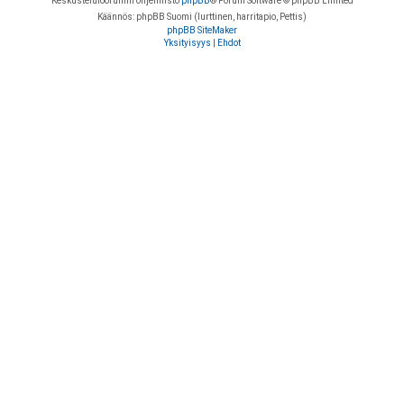
Keskustelufoorumin ohjelmisto
phpBB
® Forum Software © phpBB Limited
Käännös: phpBB Suomi (lurttinen, harritapio, Pettis)
phpBB SiteMaker
Yksityisyys
|
Ehdot