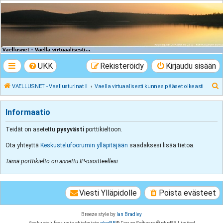
VAELLUSNET -
Vaellusturinat II
Keskustelua vaeltamisesta ja Lapista
UKK
Rekisteröidy
Kirjaudu sisään
E
VAELLUSNET - Vaellusturinat II
Vaella virtuaalisesti kunnes pääset oikeasti
t
s
Informaatio
i
Teidät on asetettu
pysyvästi
porttikieltoon.
Ota yhteyttä
Keskustelufoorumin ylläpitäjään
saadaksesi lisää tietoa.
Tämä porttikielto on annettu IP-osoitteellesi.
Viesti Ylläpidolle
Poista evästeet
Breeze style by
Ian Bradley