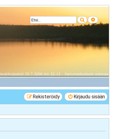
Etsi
Tarkennettu haku
Rekisteröidy
Kirjaudu sisään