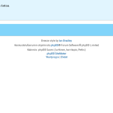
tietoa.
Breeze style by
Ian Bradley
Keskustelufoorumin ohjelmisto
phpBB
® Forum Software © phpBB Limited
Käännös: phpBB Suomi (lurttinen, harritapio, Pettis)
phpBB SiteMaker
Yksityisyys
|
Ehdot