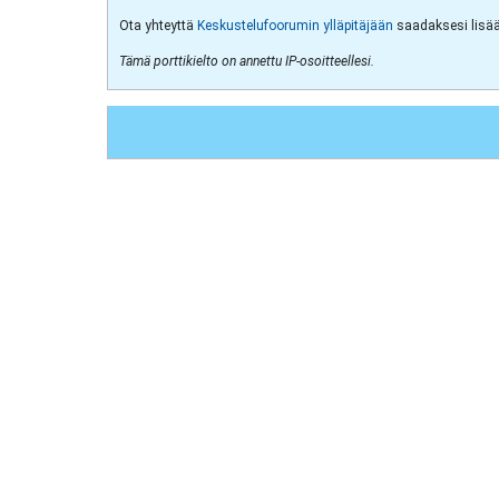
Ota yhteyttä
Keskustelufoorumin ylläpitäjään
saadaksesi lisää 
Tämä porttikielto on annettu IP-osoitteellesi.