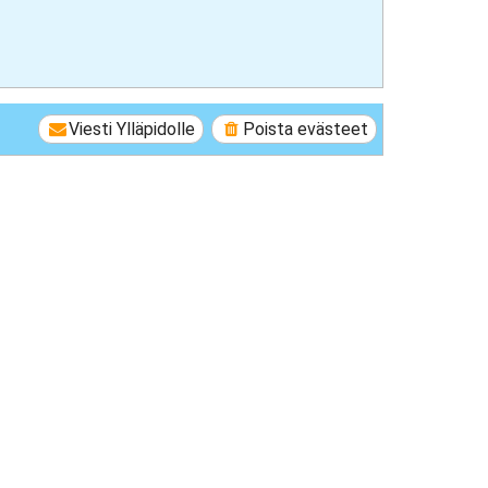
Viesti Ylläpidolle
Poista evästeet