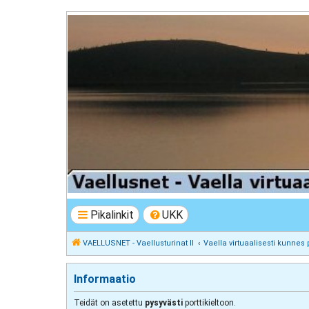
VAELLUSNET - Vaellusturinat II
Keskustelua vaeltamisesta ja Lapista
Pikalinkit
UKK
VAELLUSNET - Vaellusturinat II
Vaella virtuaalisesti kunnes 
Informaatio
Teidät on asetettu
pysyvästi
porttikieltoon.