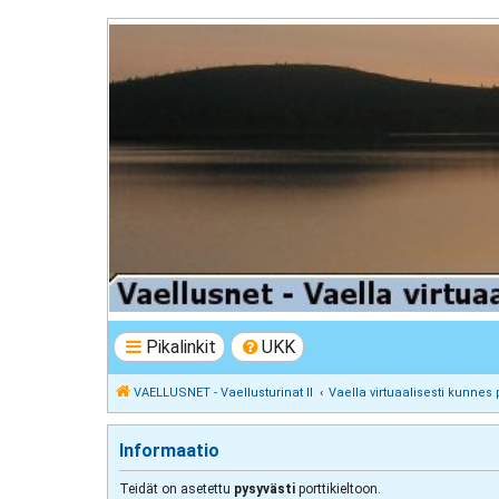
VAELLUSNET - Vaellusturinat II
Keskustelua vaeltamisesta ja Lapista
Pikalinkit
UKK
VAELLUSNET - Vaellusturinat II
Vaella virtuaalisesti kunnes 
Informaatio
Teidät on asetettu
pysyvästi
porttikieltoon.