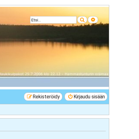
Etsi
Tarkennettu haku
Rekisteröidy
Kirjaudu sisään