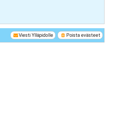
Viesti Ylläpidolle
Poista evästeet