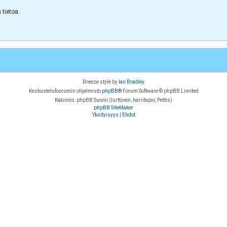
tietoa.
Breeze style by
Ian Bradley
Keskustelufoorumin ohjelmisto
phpBB
® Forum Software © phpBB Limited
Käännös: phpBB Suomi (lurttinen, harritapio, Pettis)
phpBB SiteMaker
Yksityisyys
|
Ehdot