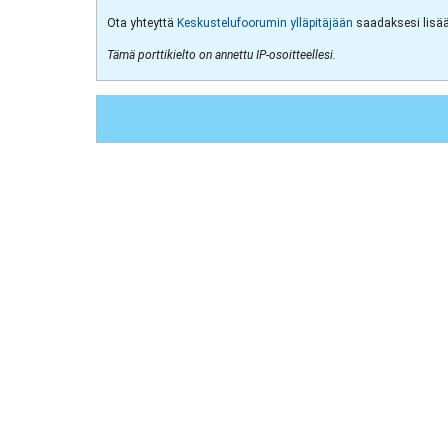
Ota yhteyttä
Keskustelufoorumin ylläpitäjään
saadaksesi lisää 
Tämä porttikielto on annettu IP-osoitteellesi.