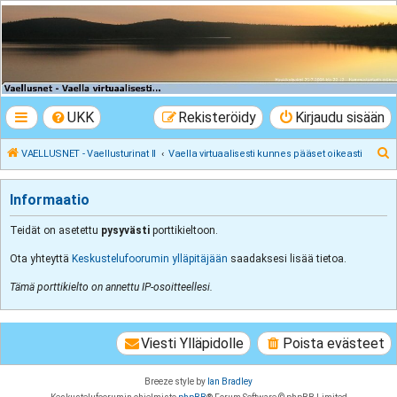
VAELLUSNET -
Vaellusturinat II
Keskustelua vaeltamisesta ja Lapista
UKK
Rekisteröidy
Kirjaudu sisään
E
VAELLUSNET - Vaellusturinat II
Vaella virtuaalisesti kunnes pääset oikeasti
t
s
Informaatio
i
Teidät on asetettu
pysyvästi
porttikieltoon.
Ota yhteyttä
Keskustelufoorumin ylläpitäjään
saadaksesi lisää tietoa.
Tämä porttikielto on annettu IP-osoitteellesi.
Viesti Ylläpidolle
Poista evästeet
Breeze style by
Ian Bradley