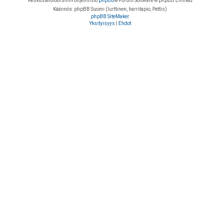
Keskustelufoorumin ohjelmisto
phpBB
® Forum Software © phpBB Limited
Käännös: phpBB Suomi (lurttinen, harritapio, Pettis)
phpBB SiteMaker
Yksityisyys
|
Ehdot