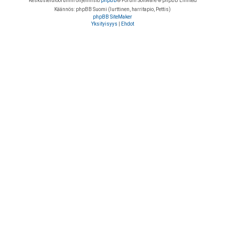
Keskustelufoorumin ohjelmisto
phpBB
® Forum Software © phpBB Limited
Käännös: phpBB Suomi (lurttinen, harritapio, Pettis)
phpBB SiteMaker
Yksityisyys
|
Ehdot