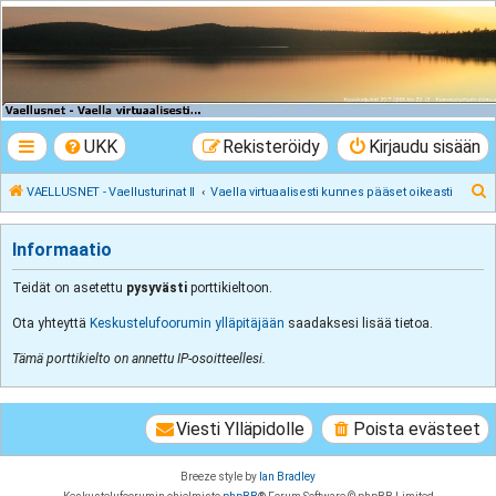
VAELLUSNET -
Vaellusturinat II
Keskustelua vaeltamisesta ja Lapista
UKK
Rekisteröidy
Kirjaudu sisään
E
VAELLUSNET - Vaellusturinat II
Vaella virtuaalisesti kunnes pääset oikeasti
t
s
Informaatio
i
Teidät on asetettu
pysyvästi
porttikieltoon.
Ota yhteyttä
Keskustelufoorumin ylläpitäjään
saadaksesi lisää tietoa.
Tämä porttikielto on annettu IP-osoitteellesi.
Viesti Ylläpidolle
Poista evästeet
Breeze style by
Ian Bradley