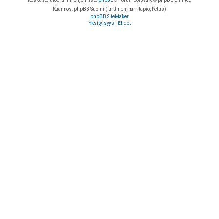
Keskustelufoorumin ohjelmisto
phpBB
® Forum Software © phpBB Limited
Käännös: phpBB Suomi (lurttinen, harritapio, Pettis)
phpBB SiteMaker
Yksityisyys
|
Ehdot