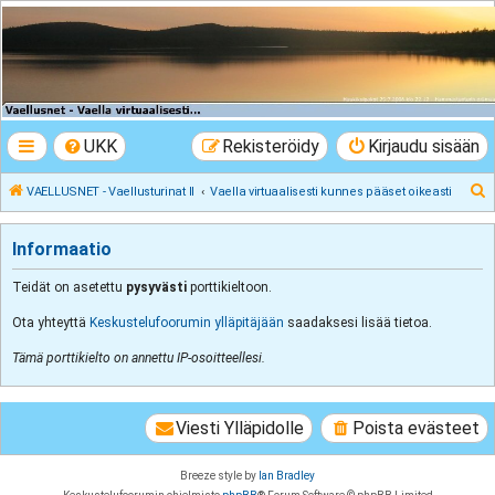
VAELLUSNET -
Vaellusturinat II
Keskustelua vaeltamisesta ja Lapista
UKK
Rekisteröidy
Kirjaudu sisään
E
VAELLUSNET - Vaellusturinat II
Vaella virtuaalisesti kunnes pääset oikeasti
t
s
Informaatio
i
Teidät on asetettu
pysyvästi
porttikieltoon.
Ota yhteyttä
Keskustelufoorumin ylläpitäjään
saadaksesi lisää tietoa.
Tämä porttikielto on annettu IP-osoitteellesi.
Viesti Ylläpidolle
Poista evästeet
Breeze style by
Ian Bradley