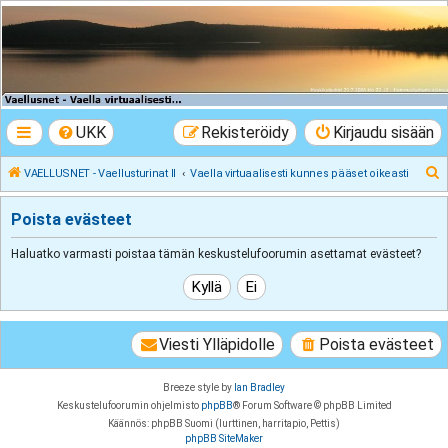
VAELLUSNET -
Vaellusturinat II
Keskustelua vaeltamisesta ja Lapista
UKK
Rekisteröidy
Kirjaudu sisään
E
VAELLUSNET - Vaellusturinat II
Vaella virtuaalisesti kunnes pääset oikeasti
t
Poista evästeet
s
i
Haluatko varmasti poistaa tämän keskustelufoorumin asettamat evästeet?
Viesti Ylläpidolle
Poista evästeet
Breeze style by
Ian Bradley
Keskustelufoorumin ohjelmisto
phpBB
® Forum Software © phpBB Limited
Käännös: phpBB Suomi (lurttinen, harritapio, Pettis)
phpBB SiteMaker