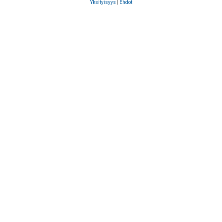
Yksityisyys
|
Ehdot