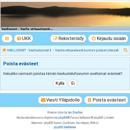
VAELLUSNET -
Vaellusturinat II
Keskustelua vaeltamisesta ja Lapista
UKK
Rekisteröidy
Kirjaudu sisään
E
VAELLUSNET - Vaellusturinat II
Vaella virtuaalisesti kunnes pääset oikeasti
t
Poista evästeet
s
i
Haluatko varmasti poistaa tämän keskustelufoorumin asettamat evästeet?
Viesti Ylläpidolle
Poista evästeet
Breeze style by
Ian Bradley
Keskustelufoorumin ohjelmisto
phpBB
® Forum Software © phpBB Limited
Käännös: phpBB Suomi (lurttinen, harritapio, Pettis)
phpBB SiteMaker