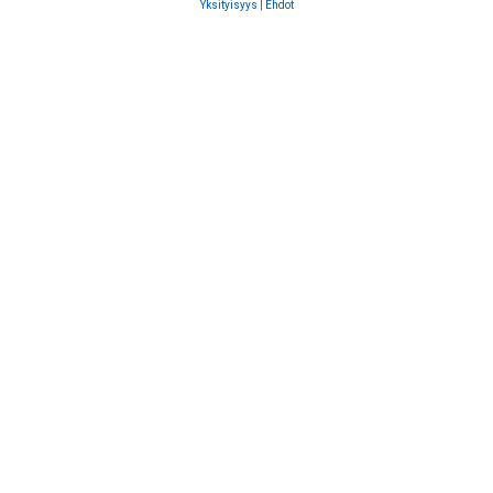
Yksityisyys
|
Ehdot