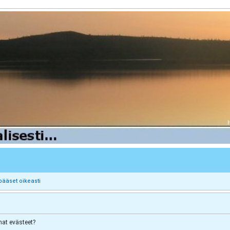
pääset oikeasti
at evästeet?