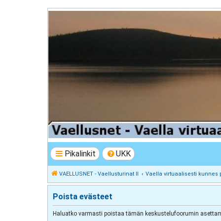
VAELLUSNET - Vaellusturinat II
Keskustelua vaeltamisesta ja Lapista
Pikalinkit
UKK
VAELLUSNET - Vaellusturinat II
Vaella virtuaalisesti kunnes 
Poista evästeet
Haluatko varmasti poistaa tämän keskustelufoorumin asettam