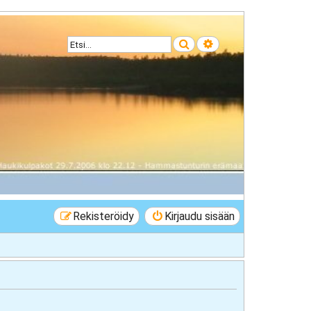
Etsi
Tarkennettu haku
Rekisteröidy
Kirjaudu sisään