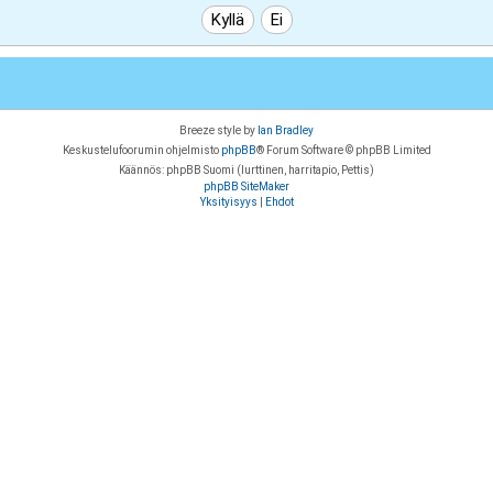
Breeze style by
Ian Bradley
Keskustelufoorumin ohjelmisto
phpBB
® Forum Software © phpBB Limited
Käännös: phpBB Suomi (lurttinen, harritapio, Pettis)
phpBB SiteMaker
Yksityisyys
|
Ehdot