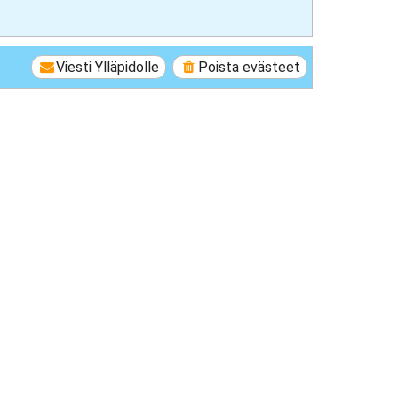
Viesti Ylläpidolle
Poista evästeet