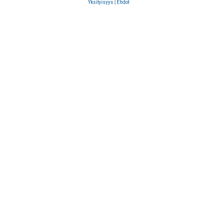
Yksityisyys
|
Ehdot