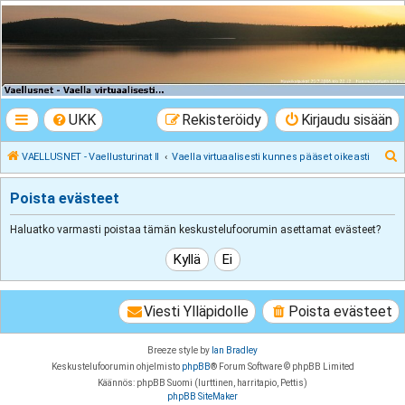
VAELLUSNET -
Vaellusturinat II
Keskustelua vaeltamisesta ja Lapista
UKK
Rekisteröidy
Kirjaudu sisään
E
VAELLUSNET - Vaellusturinat II
Vaella virtuaalisesti kunnes pääset oikeasti
t
Poista evästeet
s
i
Haluatko varmasti poistaa tämän keskustelufoorumin asettamat evästeet?
Viesti Ylläpidolle
Poista evästeet
Breeze style by
Ian Bradley
Keskustelufoorumin ohjelmisto
phpBB
® Forum Software © phpBB Limited
Käännös: phpBB Suomi (lurttinen, harritapio, Pettis)
phpBB SiteMaker