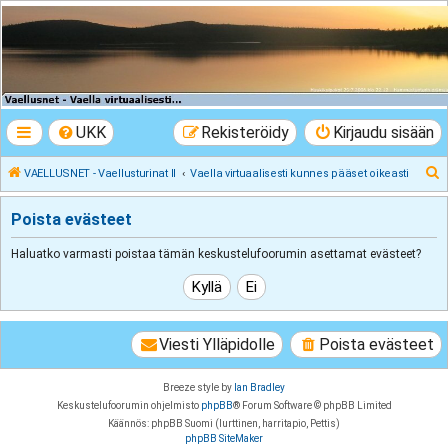
VAELLUSNET -
Vaellusturinat II
Keskustelua vaeltamisesta ja Lapista
UKK
Rekisteröidy
Kirjaudu sisään
E
VAELLUSNET - Vaellusturinat II
Vaella virtuaalisesti kunnes pääset oikeasti
t
Poista evästeet
s
i
Haluatko varmasti poistaa tämän keskustelufoorumin asettamat evästeet?
Viesti Ylläpidolle
Poista evästeet
Breeze style by
Ian Bradley
Keskustelufoorumin ohjelmisto
phpBB
® Forum Software © phpBB Limited
Käännös: phpBB Suomi (lurttinen, harritapio, Pettis)
phpBB SiteMaker