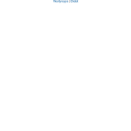
Yksityisyys
|
Ehdot