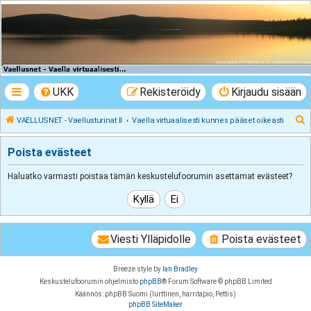
VAELLUSNET -
Vaellusturinat II
Keskustelua vaeltamisesta ja Lapista
UKK
Rekisteröidy
Kirjaudu sisään
E
VAELLUSNET - Vaellusturinat II
Vaella virtuaalisesti kunnes pääset oikeasti
t
Poista evästeet
s
i
Haluatko varmasti poistaa tämän keskustelufoorumin asettamat evästeet?
Viesti Ylläpidolle
Poista evästeet
Breeze style by
Ian Bradley
Keskustelufoorumin ohjelmisto
phpBB
® Forum Software © phpBB Limited
Käännös: phpBB Suomi (lurttinen, harritapio, Pettis)
phpBB SiteMaker