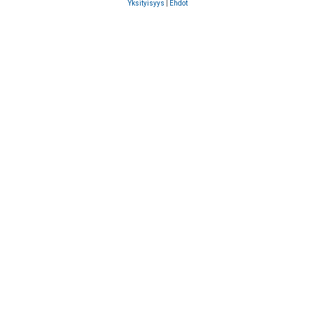
Yksityisyys
|
Ehdot